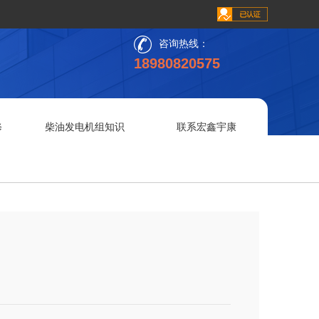
咨询热线：
18980820575
修
柴油发电机组知识
联系宏鑫宇康